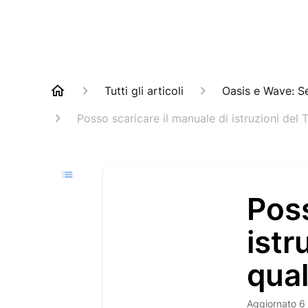
Tutti gli articoli
Oasis e Wave: Sed
Posso scaricare il manuale di istruzioni de
Poss
istr
qua
Aggiornato
6