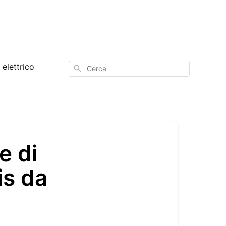
elettrico
Cerca
e di
is da