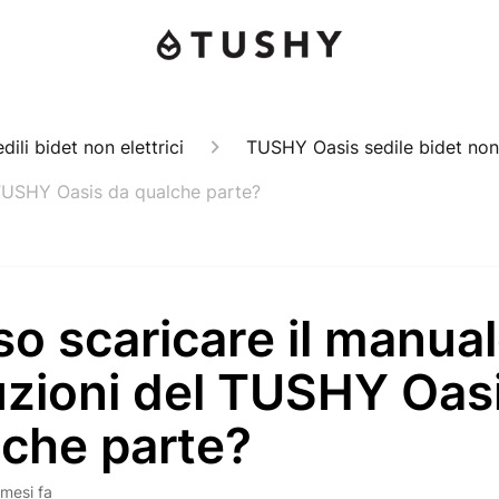
ili bidet non elettrici
TUSHY Oasis sedile bidet non 
l TUSHY Oasis da qualche parte?
o scaricare il manual
uzioni del TUSHY Oas
lche parte?
 mesi fa