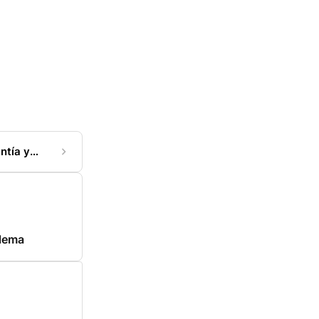
antía y
blema