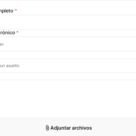
pleto
*
trónico
*
Adjuntar archivos