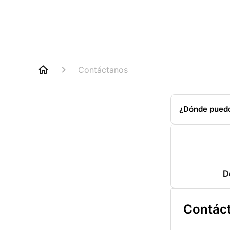
Contáctanos
¿Dónde puedo
repuesto?
D
Contác